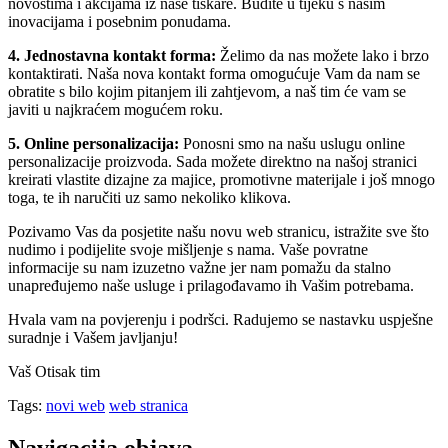
novostima i akcijama iz naše tiskare. Budite u tijeku s našim
inovacijama i posebnim ponudama.
4. Jednostavna kontakt forma:
Želimo da nas možete lako i brzo
kontaktirati. Naša nova kontakt forma omogućuje Vam da nam se
obratite s bilo kojim pitanjem ili zahtjevom, a naš tim će vam se
javiti u najkraćem mogućem roku.
5. Online personalizacija:
Ponosni smo na našu uslugu online
personalizacije proizvoda. Sada možete direktno na našoj stranici
kreirati vlastite dizajne za majice, promotivne materijale i još mnogo
toga, te ih naručiti uz samo nekoliko klikova.
Pozivamo Vas da posjetite našu novu web stranicu, istražite sve što
nudimo i podijelite svoje mišljenje s nama. Vaše povratne
informacije su nam izuzetno važne jer nam pomažu da stalno
unapređujemo naše usluge i prilagođavamo ih Vašim potrebama.
Hvala vam na povjerenju i podršci. Radujemo se nastavku uspješne
suradnje i Vašem javljanju!
Vaš Otisak tim
Tags:
novi web
web stranica