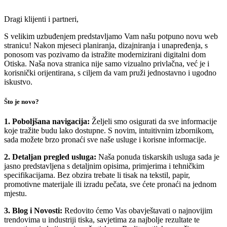
Dragi klijenti i partneri,
S velikim uzbuđenjem predstavljamo Vam našu potpuno novu web
stranicu! Nakon mjeseci planiranja, dizajniranja i unapređenja, s
ponosom vas pozivamo da istražite modernizirani digitalni dom
Otiska. Naša nova stranica nije samo vizualno privlačna, već je i
korisnički orijentirana, s ciljem da vam pruži jednostavno i ugodno
iskustvo.
Što je novo?
1. Poboljšana navigacija:
Željeli smo osigurati da sve informacije
koje tražite budu lako dostupne. S novim, intuitivnim izbornikom,
sada možete brzo pronaći sve naše usluge i korisne informacije.
2. Detaljan pregled usluga:
Naša ponuda tiskarskih usluga sada je
jasno predstavljena s detaljnim opisima, primjerima i tehničkim
specifikacijama. Bez obzira trebate li tisak na tekstil, papir,
promotivne materijale ili izradu pečata, sve ćete pronaći na jednom
mjestu.
3. Blog i Novosti:
Redovito ćemo Vas obavještavati o najnovijim
trendovima u industriji tiska, savjetima za najbolje rezultate te