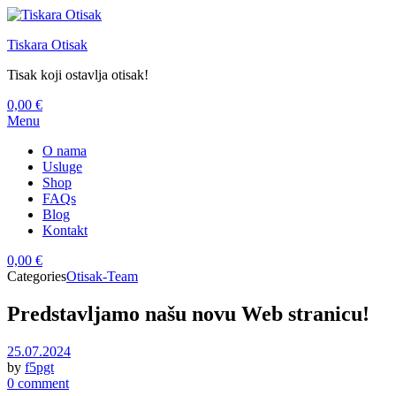
Tiskara Otisak
Tisak koji ostavlja otisak!
0,00
€
Menu
O nama
Usluge
Shop
FAQs
Blog
Kontakt
0,00
€
Categories
Otisak-Team
Predstavljamo našu novu Web stranicu!
25.07.2024
by
f5pgt
0 comment