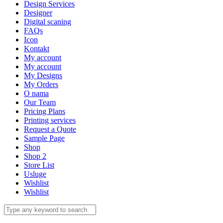
Design Services
Designer
Digital scaning
FAQs
Icon
Kontakt
My account
My account
My Designs
My Orders
O nama
Our Team
Pricing Plans
Printing services
Request a Quote
Sample Page
Shop
Shop 2
Store List
Usluge
Wishlist
Wishlist